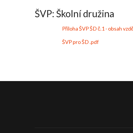
ŠVP: Školní družina
Příloha ŠVP ŠD č.1 - obsah vzd
ŠVP pro ŠD .pdf