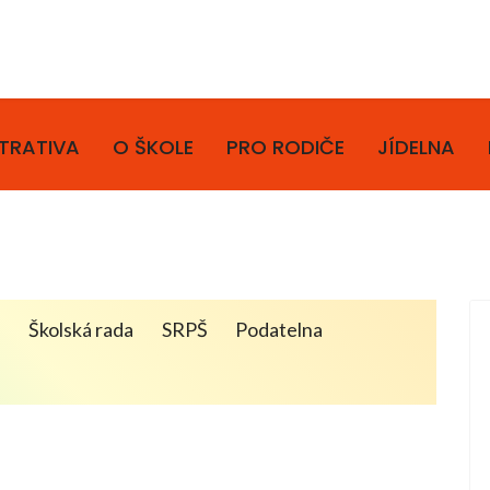
TRATIVA
O ŠKOLE
PRO RODIČE
JÍDELNA
a
Školská rada
SRPŠ
Podatelna