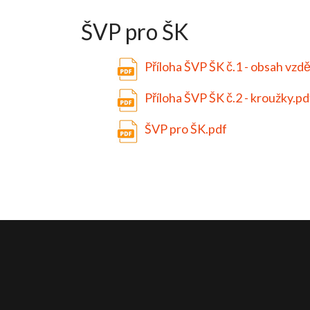
ŠVP pro ŠK
Příloha ŠVP ŠK č.1 - obsah vzdě
Příloha ŠVP ŠK č.2 - kroužky.pd
ŠVP pro ŠK.pdf