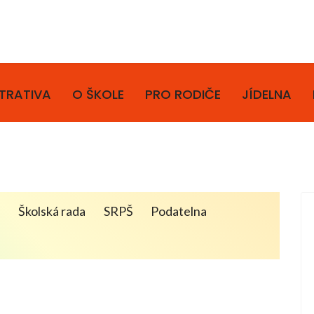
TRATIVA
O ŠKOLE
PRO RODIČE
JÍDELNA
a
Školská rada
SRPŠ
Podatelna