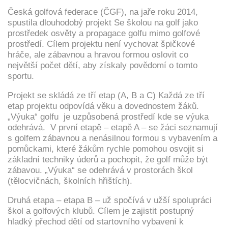
Česká golfová federace (ČGF), na jaře roku 2014,
spustila dlouhodobý projekt Se školou na golf jako
prostředek osvěty a propagace golfu mimo golfové
prostředí. Cílem projektu není vychovat špičkové
hráče, ale zábavnou a hravou formou oslovit co
největší počet dětí, aby získaly povědomí o tomto
sportu.
Projekt se skládá ze tří etap (A, B a C) Každá ze tří
etap projektu odpovídá věku a dovednostem žáků.
„Výuka“ golfu je uzpůsobená prostředí kde se výuka
odehrává. V první etapě – etapě A – se žáci seznamují
s golfem zábavnou a nenásilnou formou s vybavením a
pomůckami, které žákům rychle pomohou osvojit si
základní techniky úderů a pochopit, že golf může být
zábavou. „Výuka“ se odehrává v prostorách škol
(tělocvičnách, školních hřištích).
Druhá etapa – etapa B – už spočívá v užší spolupráci
škol a golfových klubů. Cílem je zajistit postupný
hladký přechod dětí od startovního vybavení k