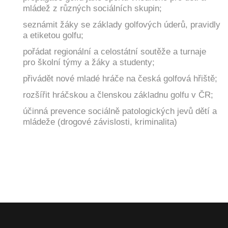
mládež z různých sociálních skupin;
seznámit žáky se základy golfových úderů, pravidly
a etiketou golfu;
pořádat regionální a celostátní soutěže a turnaje
pro školní týmy a žáky a studenty;
přivádět nové mladé hráče na česká golfová hřiště;
rozšířit hráčskou a členskou základnu golfu v ČR;
účinná prevence sociálně patologických jevů dětí a
mládeže (drogové závislosti, kriminalita)