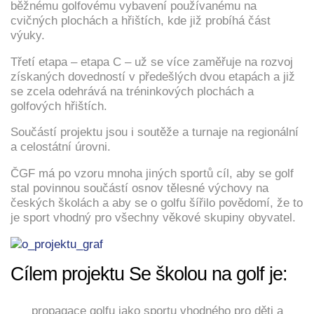
běžnému golfovému vybavení používanému na
cvičných plochách a hřištích, kde již probíhá část
výuky.
Třetí etapa – etapa C – už se více zaměřuje na rozvoj
získaných dovedností v předešlých dvou etapách a již
se zcela odehrává na tréninkových plochách a
golfových hřištích.
Součástí projektu jsou i soutěže a turnaje na regionální
a celostátní úrovni.
ČGF má po vzoru mnoha jiných sportů cíl, aby se golf
stal povinnou součástí osnov tělesné výchovy na
českých školách a aby se o golfu šířilo povědomí, že to
je sport vhodný pro všechny věkové skupiny obyvatel.
Cílem projektu Se školou na golf je:
propagace golfu jako sportu vhodného pro děti a