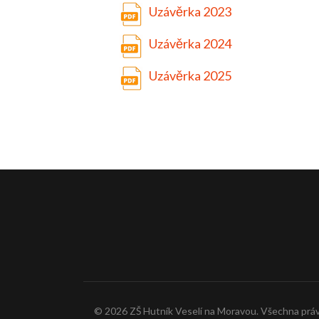
Uzávěrka 2023
Uzávěrka 2024
Uzávěrka 2025
© 2026 ZŠ Hutník Veselí na Moravou. Všechna práv