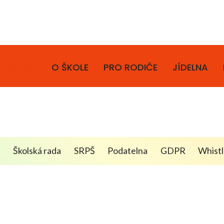
TRATIVA
O ŠKOLE
PRO RODIČE
JÍDELNA
a
Školská rada
SRPŠ
Podatelna
GDPR
Whist