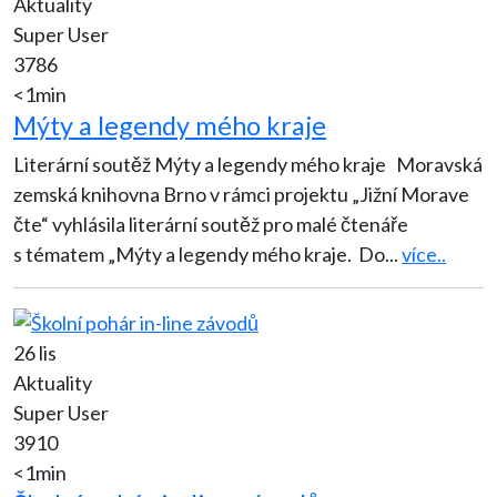
Aktuality
Super User
3786
<1min
Mýty a legendy mého kraje
Literární soutěž Mýty a legendy mého kraje Moravská
zemská knihovna Brno v rámci projektu „Jižní Morave
čte“ vyhlásila literární soutěž pro malé čtenáře
s tématem „Mýty a legendy mého kraje. Do
...
více..
26 lis
Aktuality
Super User
3910
<1min