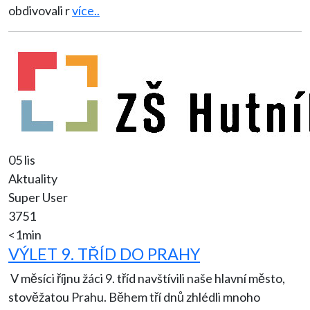
obdivovali r
více..
05 lis
Aktuality
Super User
3751
<1min
VÝLET 9. TŘÍD DO PRAHY
V měsíci říjnu žáci 9. tříd navštívili naše hlavní město,
stověžatou Prahu. Během tří dnů zhlédli mnoho