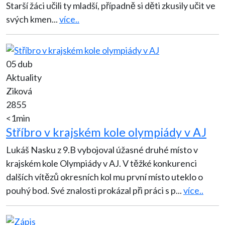
Starší žáci učili ty mladší, případně si děti zkusily učit ve
svých kmen
...
více..
05 dub
Aktuality
Ziková
2855
<1min
Stříbro v krajském kole olympiády v AJ
Lukáš Nasku z 9.B vybojoval úžasné druhé místo v
krajském kole Olympiády v AJ. V těžké konkurenci
dalších vítězů okresních kol mu první místo uteklo o
pouhý bod. Své znalosti prokázal při práci s p
...
více..