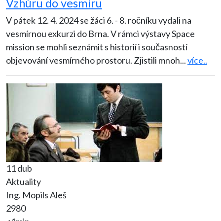
Vzhůru do vesmíru
V pátek 12. 4. 2024 se žáci 6. - 8. ročníku vydali na
vesmírnou exkurzi do Brna. V rámci výstavy Space
mission se mohli seznámit s historií i současností
objevování vesmírného prostoru. Zjistili mnoh
...
více..
11 dub
Aktuality
Ing. Mopils Aleš
2980