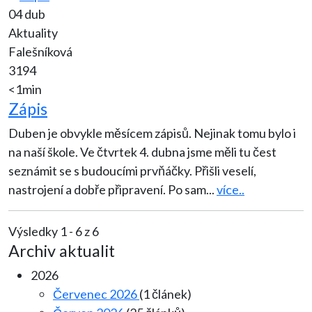
04 dub
Aktuality
Falešníková
3194
<1min
Zápis
Duben je obvykle měsícem zápisů. Nejinak tomu bylo i
na naší škole. Ve čtvrtek 4. dubna jsme měli tu čest
seznámit se s budoucími prvňáčky. Přišli veselí,
nastrojení a dobře připravení. Po sam
...
více..
Výsledky 1 - 6 z 6
Archiv aktualit
2026
Červenec 2026
(1 článek)