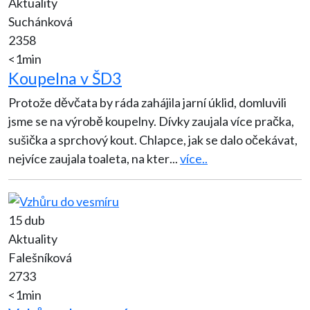
Aktuality
Suchánková
2358
<1min
Koupelna v ŠD3
Protože děvčata by ráda zahájila jarní úklid, domluvili
jsme se na výrobě koupelny. Dívky zaujala více pračka,
sušička a sprchový kout. Chlapce, jak se dalo očekávat,
nejvíce zaujala toaleta, na kter
...
více..
15 dub
Aktuality
Falešníková
2733
<1min