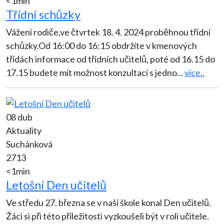
<1min
Třídní schůzky
Vážení rodiče,ve čtvrtek 18. 4. 2024 proběhnou třídní
schůzky.Od 16:00 do 16:15 obdržíte v kmenových
třídách informace od třídních učitelů, poté od 16.15 do
17.15 budete mít možnost konzultací s jedno
...
více..
08 dub
Aktuality
Suchánková
2713
<1min
Letošní Den učitelů
Ve středu 27. března se v naší škole konal Den učitelů.
Žáci si při této příležitosti vyzkoušeli být v roli učitele.