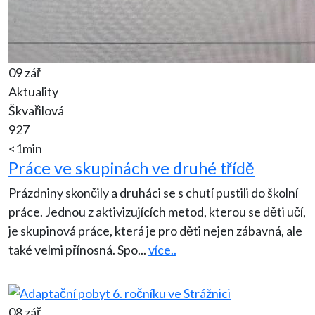
09 zář
Aktuality
Škvařilová
927
<1min
Práce ve skupinách ve druhé třídě
Prázdniny skončily a druháci se s chutí pustili do školní
práce. Jednou z aktivizujících metod, kterou se děti učí,
je skupinová práce, která je pro děti nejen zábavná, ale
také velmi přínosná. Spo
...
více..
08 zář