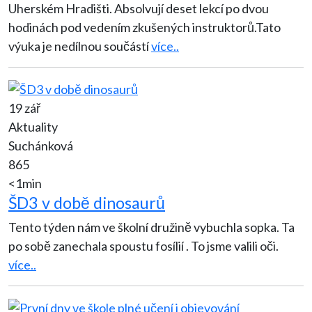
Uherském Hradišti. Absolvují deset lekcí po dvou
hodinách pod vedením zkušených instruktorů.Tato
výuka je nedílnou součástí
více..
19 zář
Aktuality
Suchánková
865
<1min
ŠD3 v době dinosaurů
Tento týden nám ve školní družině vybuchla sopka. Ta
po sobě zanechala spoustu fosílií . To jsme valili oči.
více..