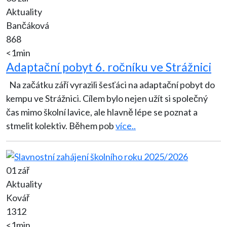
Aktuality
Bančáková
868
<1min
Adaptační pobyt 6. ročníku ve Strážnici
Na začátku září vyrazili šesťáci na adaptační pobyt do
kempu ve Strážnici. Cílem bylo nejen užít si společný
čas mimo školní lavice, ale hlavně lépe se poznat a
stmelit kolektiv. Během pob
více..
01 zář
Aktuality
Kovář
1312
<1min