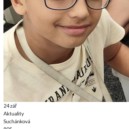
24 zář
Aktuality
Suchánková
805