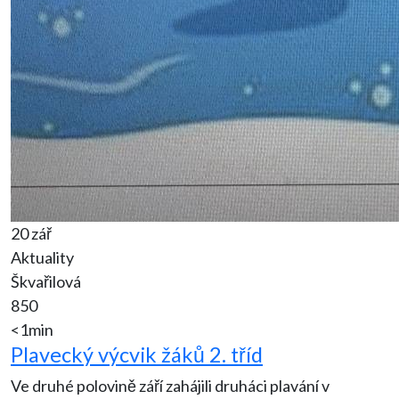
20 zář
Aktuality
Škvařilová
850
<1min
Plavecký výcvik žáků 2. tříd
Ve druhé polovině září zahájili druháci plavání v