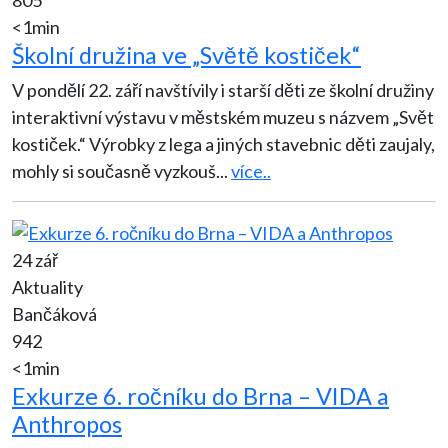
<1min
Školní družina ve „Světě kostiček“
V pondělí 22. září navštívily i starší děti ze školní družiny
interaktivní výstavu v městském muzeu s názvem „Svět
kostiček.“ Výrobky z lega a jiných stavebnic děti zaujaly,
mohly si současně vyzkouš
...
více..
24 zář
Aktuality
Bančáková
942
<1min
Exkurze 6. ročníku do Brna – VIDA a
Anthropos