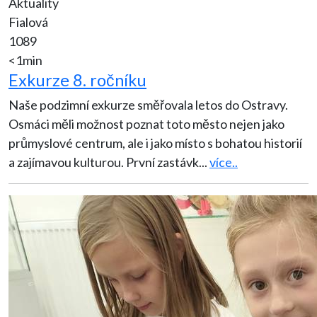
Aktuality
Fialová
1089
<1min
Exkurze 8. ročníku
Naše podzimní exkurze směřovala letos do Ostravy.
Osmáci měli možnost poznat toto město nejen jako
průmyslové centrum, ale i jako místo s bohatou historií
a zajímavou kulturou. První zastávk
...
více..