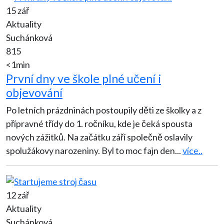
15 zář
Aktuality
Suchánková
815
<1min
První dny ve škole plné učení i
objevování
Po letních prázdninách postoupily děti ze školky a z
přípravné třídy do 1. ročníku, kde je čeká spousta
nových zážitků. Na začátku září společně oslavily
spolužákovy narozeniny. Byl to moc fajn den
...
více..
12 zář
Aktuality
Suchánková