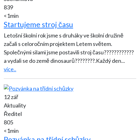
839
<1min
Startujeme stroj času
Letošní školní rok jsme s druháky ve školní družině
začali s celoročním projektem Letem světem.
Společnými silami jsme postavili stroj času????????????
a vydali se do země dinosaurů????????.Každý den
...
více..
12 zář
Aktuality
Ředitel
805
<1min
Pozvánka na třídní schůzky