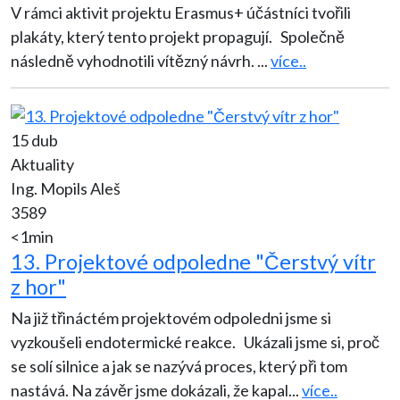
V rámci aktivit projektu Erasmus+ účástníci tvořili
plakáty, který tento projekt propagují. Společně
následně vyhodnotili vítězný návrh.
...
více..
15 dub
Aktuality
Ing. Mopils Aleš
3589
<1min
13. Projektové odpoledne "Čerstvý vítr
z hor"
Na již třináctém projektovém odpoledni jsme si
vyzkoušeli endotermické reakce. Ukázali jsme si, proč
se solí silnice a jak se nazývá proces, který při tom
nastává. Na závěr jsme dokázali, že kapal
...
více..