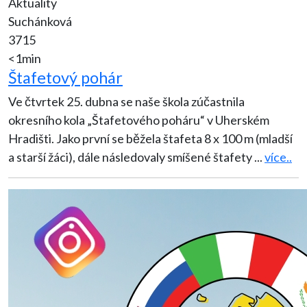
Aktuality
Suchánková
3715
<1min
Štafetový pohár
Ve čtvrtek 25. dubna se naše škola zúčastnila
okresního kola „Štafetového poháru“ v Uherském
Hradišti. Jako první se běžela štafeta 8 x 100 m (mladší
a starší žáci), dále následovaly smíšené štafety
...
více..