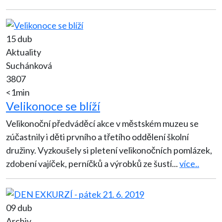
15 dub
Aktuality
Suchánková
3807
<1min
Velikonoce se blíží
Velikonoční předváděcí akce v městském muzeu se
zúčastnily i děti prvního a třetího oddělení školní
družiny. Vyzkoušely si pletení velikonočních pomlázek,
zdobení vajíček, perníčků a výrobků ze šustí
...
více..
09 dub
Archiv