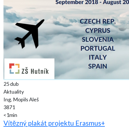
25 dub
Aktuality
Ing. Mopils Aleš
3871
<1min
Vítězný plakát projektu Erasmus+