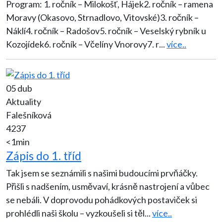
Program: 1. ročník – Milokošť, Hájek2. ročník – ramena
Moravy (Okasovo, Strnadlovo, Vitovské)3. ročník –
Náklí4. ročník – Radošov5. ročník – Veselský rybník u
Kozojídek6. ročník – Včelíny Vnorovy7. r
...
více..
05 dub
Aktuality
Falešníková
4237
<1min
Zápis do 1. tříd
Tak jsem se seznámili s našimi budoucími prvňáčky.
Přišli s nadšením, usměvaví, krásně nastrojení a vůbec
se nebáli. V doprovodu pohádkových postaviček si
prohlédli naši školu – vyzkoušeli si těl
...
více..