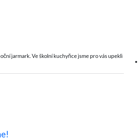
ňce jsme pro vás upekli
ne!