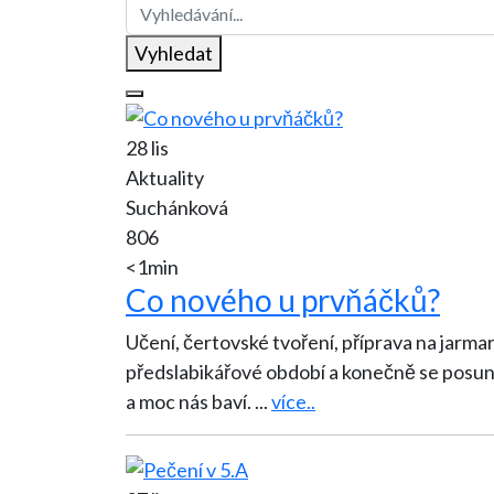
Vyhledat
28 lis
Aktuality
Suchánková
806
<1min
Co nového u prvňáčků?
Učení, čertovské tvoření, příprava na jarmark V polovině listopadu jsme dokončili
předslabikářové období a konečně se posunu
a moc nás baví.
...
více..