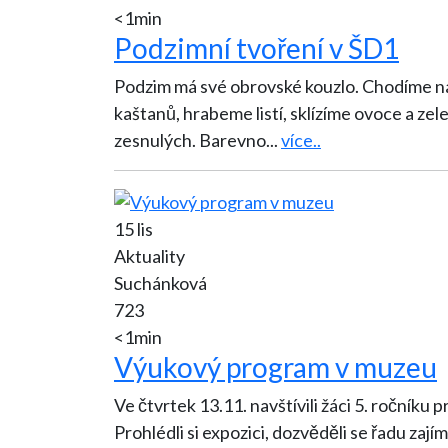
<1min
Podzimní tvoření v ŠD1
Podzim má své obrovské kouzlo. Chodíme na 
kaštanů, hrabeme listí, sklízíme ovoce a z
zesnulých. Barevno
...
více..
15 lis
Aktuality
Suchánková
723
<1min
Výukový program v muzeu
Ve čtvrtek 13.11. navštívili žáci 5. ročník
Prohlédli si expozici, dozvěděli se řadu zaj