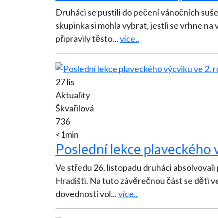
Druháci se pustili do pečení vánočních sušenek. Rozdělili se do skupinek po tře
skupinka si mohla vybrat, jestli se vrhne na 
připravily těsto
...
více..
27 lis
Aktuality
Škvařilová
736
<1min
Poslední lekce plaveckého v
Ve středu 26. listopadu druháci absolvovali
Hradišti. Na tuto závěrečnou část se děti velmi těšily, protože je čekalo po zopakování všech
dovedností vol
...
více..