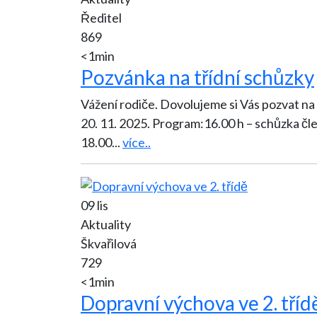
Ředitel
869
<1min
Pozvánka na třídní schůzky
Vážení rodiče. Dovolujeme si Vás pozvat na 
20. 11. 2025. Program:16.00 h – schůzka členů SRPŠ s vedením školy (sborovna),16.30 až
18.00
...
více..
09 lis
Aktuality
Škvařilová
729
<1min
Dopravní výchova ve 2. tříd