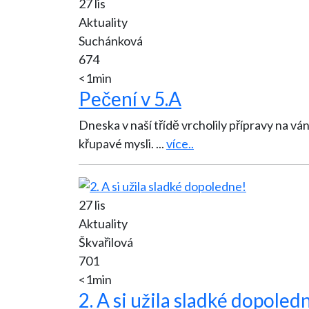
27 lis
Aktuality
Suchánková
674
<1min
Pečení v 5.A
Dneska v naší třídě vrcholily přípravy na vánoční jarmark. Ve školní kuchy
křupavé mysli.
...
více..
27 lis
Aktuality
Škvařilová
701
<1min
2. A si užila sladké dopoled