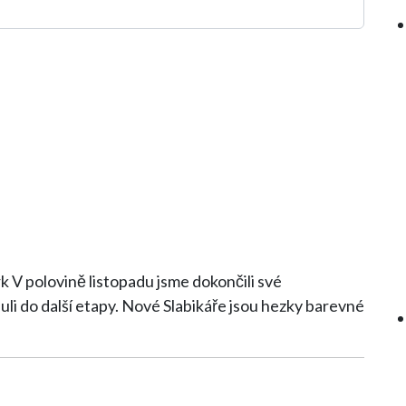
 své
li do další etapy. Nové Slabikáře jsou hezky barevné