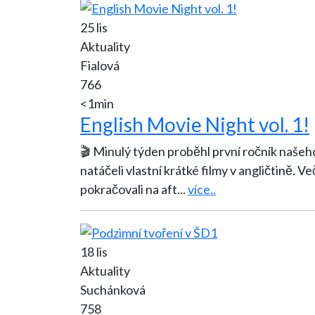
25 lis
Aktuality
Fialová
766
<1min
English Movie Night vol. 1!
🎬 Minulý týden proběhl první ročník našeh
natáčeli vlastní krátké filmy v angličtině. Večer jsme si je společně promítli… a pak jsme
pokračovali na aft
...
více..
18 lis
Aktuality
Suchánková
758