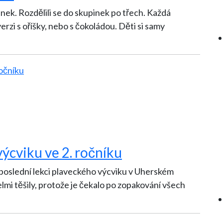
ch. Každá
verzi s oříšky, nebo s čokoládou. Děti si samy
ýcviku ve 2. ročníku
 poslední lekci plaveckého výcviku v Uherském