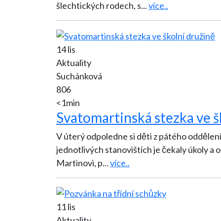
šlechtických rodech, s
...
více..
14 lis
Aktuality
Suchánková
806
<1min
Svatomartinská stezka ve š
V úterý odpoledne si děti z pátého oddělení 
jednotlivých stanovištích je čekaly úkoly a o
Martinovi, p
...
více..
11 lis
Aktuality