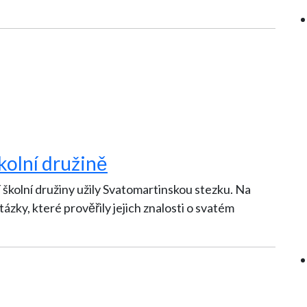
kolní družině
školní družiny užily Svatomartinskou stezku. Na
tázky, které prověřily jejich znalosti o svatém