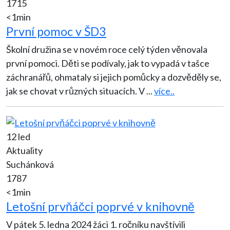
1715
<1min
První pomoc v ŠD3
Školní družina se v novém roce celý týden věnovala
první pomoci. Děti se podívaly, jak to vypadá v tašce
záchranářů, ohmataly si jejich pomůcky a dozvěděly se,
jak se chovat v různých situacích. V
...
více..
12 led
Aktuality
Suchánková
1787
<1min
Letošní prvňáčci poprvé v knihovně
V pátek 5. ledna 2024 žáci 1. ročníku navštívili