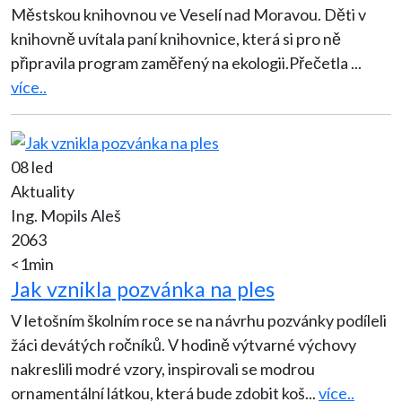
Městskou knihovnou ve Veselí nad Moravou. Děti v
knihovně uvítala paní knihovnice, která si pro ně
připravila program zaměřený na ekologii.Přečetla
...
více..
08 led
Aktuality
Ing. Mopils Aleš
2063
<1min
Jak vznikla pozvánka na ples
V letošním školním roce se na návrhu pozvánky podíleli
žáci devátých ročníků. V hodině výtvarné výchovy
nakreslili modré vzory, inspirovali se modrou
ornamentální látkou, která bude zdobit koš
...
více..