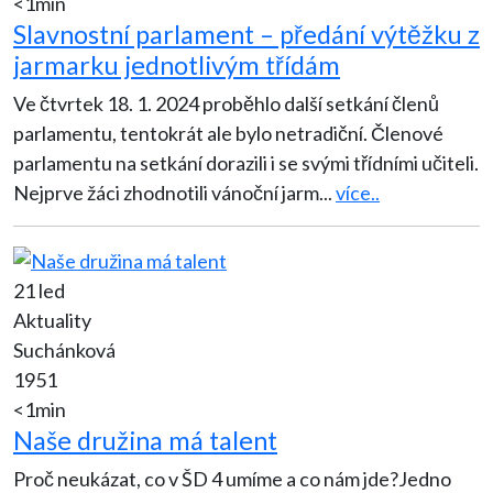
<1min
Slavnostní parlament – předání výtěžku z
jarmarku jednotlivým třídám
Ve čtvrtek 18. 1. 2024 proběhlo další setkání členů
parlamentu, tentokrát ale bylo netradiční. Členové
parlamentu na setkání dorazili i se svými třídními učiteli.
Nejprve žáci zhodnotili vánoční jarm
...
více..
21 led
Aktuality
Suchánková
1951
<1min
Naše družina má talent
Proč neukázat, co v ŠD 4 umíme a co nám jde?Jedno