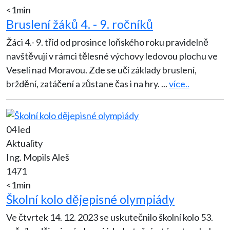
<1min
Bruslení žáků 4. - 9. ročníků
Žáci 4.- 9. tříd od prosince loňského roku pravidelně
navštěvují v rámci tělesné výchovy ledovou plochu ve
Veselí nad Moravou. Zde se učí základy bruslení,
brždění, zatáčení a zůstane čas i na hry.
...
více..
04 led
Aktuality
Ing. Mopils Aleš
1471
<1min
Školní kolo dějepisné olympiády
Ve čtvrtek 14. 12. 2023 se uskutečnilo školní kolo 53.