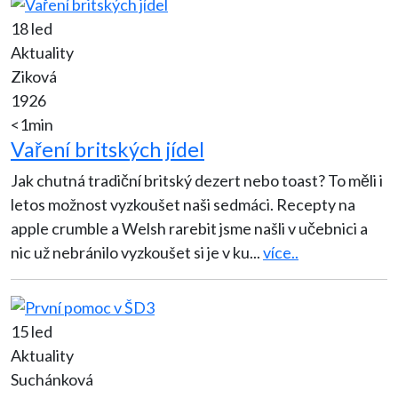
18 led
Aktuality
Ziková
1926
<1min
Vaření britských jídel
Jak chutná tradiční britský dezert nebo toast? To měli i
letos možnost vyzkoušet naši sedmáci. Recepty na
apple crumble a Welsh rarebit jsme našli v učebnici a
nic už nebránilo vyzkoušet si je v ku
...
více..
15 led
Aktuality
Suchánková