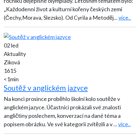
ročníku dějepisné olympiády. Letošním tématem bylo:
„Každodenní život a kulturní kořeny českých zemí
(Čechy,Morava, Slezsko). Od Cyrila a Metoděj
...
více..
02 led
Aktuality
Ziková
1615
<1min
Soutěž v anglickém jazyce
Na konci prosince proběhlo školní kolo soutěže v
anglickém jazyce. Účastníci prokázali své znalosti
angličtiny poslechem, konverzací na dané téma a
popisem obrázku. Ve své kategorii zvítězili a v
...
více..