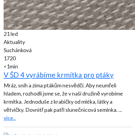
21 led
Aktuality
Suchánková
1720
<1min
V ŠD 4 vyrábíme krmítka pro ptáky
Mráz, sníh a zima ptákům nesvědčí. Aby neumřeli
hladem, rozhodli jsme se, že v naší družině vyrobíme
krmítka. Jednoduše z krabičky od mléka, látky a
větvičky. Dovnitř pak patří slunečnicová semínka.
...
více..