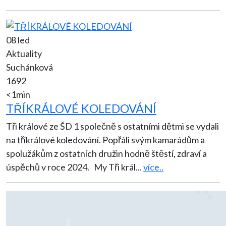
08 led
Aktuality
Suchánková
1692
<1min
TŘÍKRÁLOVÉ KOLEDOVÁNÍ
Tři králové ze ŠD 1 společně s ostatními dětmi se vydali
na tříkrálové koledování. Popřáli svým kamarádům a
spolužákům z ostatních družin hodně štěstí, zdraví a
úspěchů v roce 2024. My Tři král
...
více..