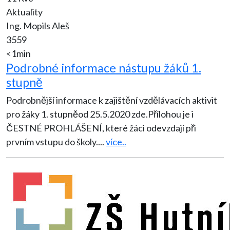
Aktuality
Ing. Mopils Aleš
3559
<1min
Podrobné informace nástupu žáků 1.
stupně
Podrobnější informace k zajištění vzdělávacích aktivit
pro žáky 1. stupněod 25.5.2020 zde.Přílohou je i
ČESTNÉ PROHLÁŠENÍ, které žáci odevzdají při
prvním vstupu do školy.
...
více..