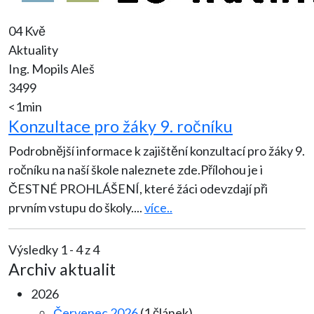
04 Kvě
Aktuality
Ing. Mopils Aleš
3499
<1min
Konzultace pro žáky 9. ročníku
Podrobnější informace k zajištění konzultací pro žáky 9.
ročníku na naší škole naleznete zde.Přílohou je i
ČESTNÉ PROHLÁŠENÍ, které žáci odevzdají při
prvním vstupu do školy.
...
více..
Výsledky 1 - 4 z 4
Archiv aktualit
2026
Červenec 2026
(1 článek)