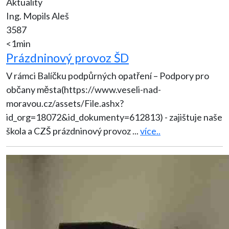
Aktuality
Ing. Mopils Aleš
3587
<1min
Prázdninový provoz ŠD
V rámci Balíčku podpůrných opatření – Podpory pro
občany města(https://www.veseli-nad-
moravou.cz/assets/File.ashx?
id_org=18072&id_dokumenty=612813) - zajištuje naše
škola a CZŠ prázdninový provoz
...
více..