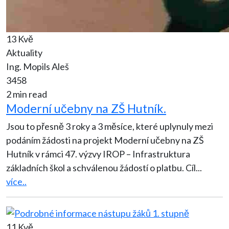
13 Kvě
Aktuality
Ing. Mopils Aleš
3458
2 min read
Moderní učebny na ZŠ Hutník.
Jsou to přesně 3 roky a 3 měsíce, které uplynuly mezi
podáním žádosti na projekt Moderní učebny na ZŠ
Hutník v rámci 47. výzvy IROP – Infrastruktura
základních škol a schválenou žádostí o platbu. Cíl
...
více..
11 Kvě