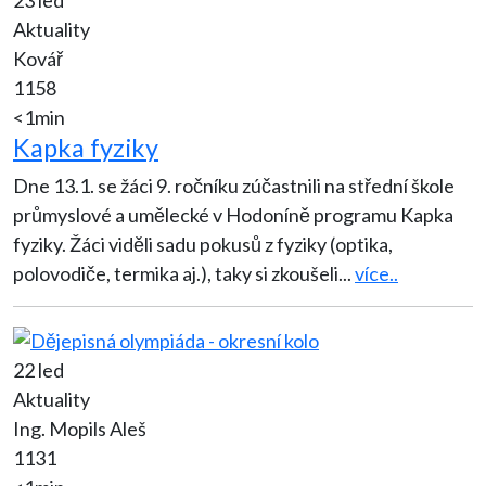
Aktuality
Kovář
1158
<1min
Kapka fyziky
Dne 13.1. se žáci 9. ročníku zúčastnili na střední škole
průmyslové a umělecké v Hodoníně programu Kapka
fyziky. Žáci viděli sadu pokusů z fyziky (optika,
polovodiče, termika aj.), taky si zkoušeli
...
více..
22 led
Aktuality
Ing. Mopils Aleš
1131