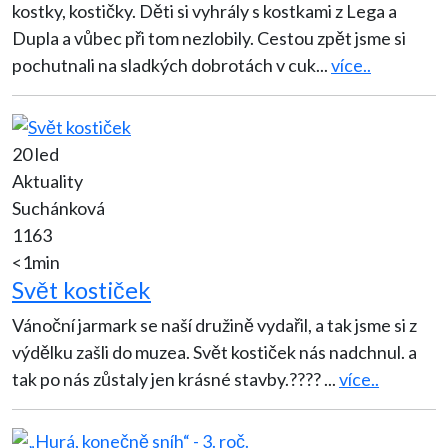
kostky, kostičky. Děti si vyhrály s kostkami z Lega a
Dupla a vůbec při tom nezlobily. Cestou zpět jsme si
pochutnali na sladkých dobrotách v cuk
...
více..
20 led
Aktuality
Suchánková
1163
<1min
Svět kostiček
Vánoční jarmark se naší družině vydařil, a tak jsme si z
výdělku zašli do muzea. Svět kostiček nás nadchnul. a
tak po nás zůstaly jen krásné stavby.????
...
více..