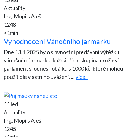
Aktuality
Ing. Mopils Aleš
1248
<1min
Vyhodnocení Vánočního jarmarku
Dne 13.1.2025 bylo slavnostnì předávání výtěžku
vánočního jarmarku, každá třída, skupina družiny i
parlament si odnesli obálku s 1000 kč, které mohou
použít dle vlastního uvážení.
...
více..
11 led
Aktuality
Ing. Mopils Aleš
1245