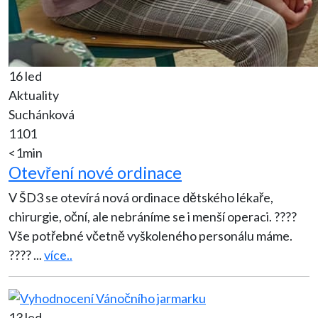
16 led
Aktuality
Suchánková
1101
<1min
Otevření nové ordinace
V ŠD3 se otevírá nová ordinace dětského lékaře,
chirurgie, oční, ale nebráníme se i menší operaci. ????
Vše potřebné včetně vyškoleného personálu máme.
????
...
více..
13 led