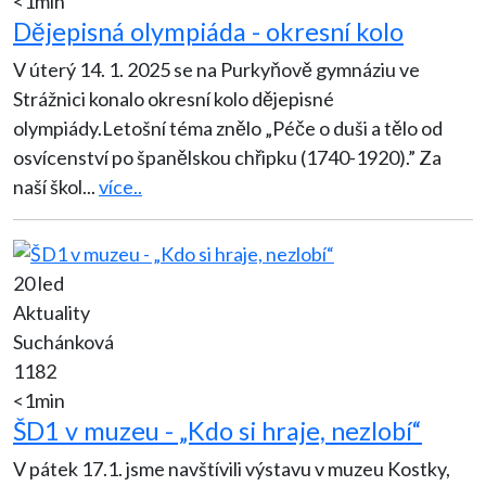
<1min
Dějepisná olympiáda - okresní kolo
V úterý 14. 1. 2025 se na Purkyňově gymnáziu ve
Strážnici konalo okresní kolo dějepisné
olympiády.Letošní téma znělo „Péče o duši a tělo od
osvícenství po španělskou chřipku (1740-1920).” Za
naší škol
...
více..
20 led
Aktuality
Suchánková
1182
<1min
ŠD1 v muzeu - „Kdo si hraje, nezlobí“
V pátek 17.1. jsme navštívili výstavu v muzeu Kostky,