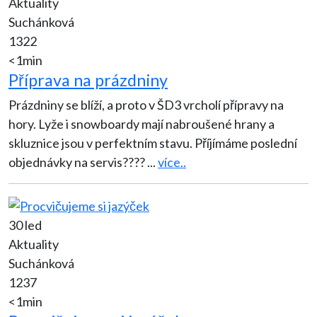
Aktuality
Suchánková
1322
<1min
Příprava na prázdniny
Prázdniny se blíží, a proto v ŠD3 vrcholí přípravy na
hory. Lyže i snowboardy mají nabroušené hrany a
skluznice jsou v perfektním stavu. Příjímáme poslední
objednávky na servis????
...
více..
30 led
Aktuality
Suchánková
1237
<1min