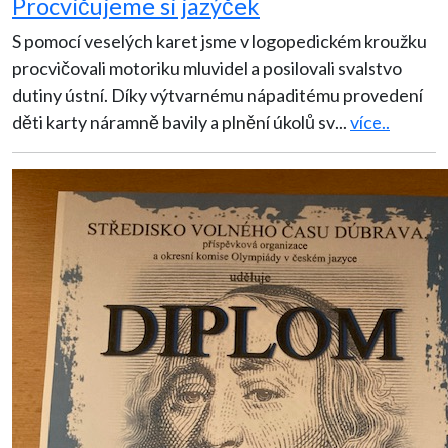
Procvičujeme si jazýček
S pomocí veselých karet jsme v logopedickém kroužku
procvičovali motoriku mluvidel a posilovali svalstvo
dutiny ústní. Díky výtvarnému nápaditému provedení
děti karty náramně bavily a plnění úkolů sv
...
více..