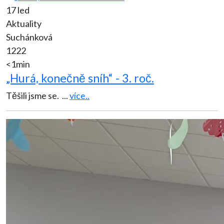
17 led
Aktuality
Suchánková
1222
<1min
„Hurá, konečně sníh“ - 3. roč.
Těšili jsme se.
...
více..