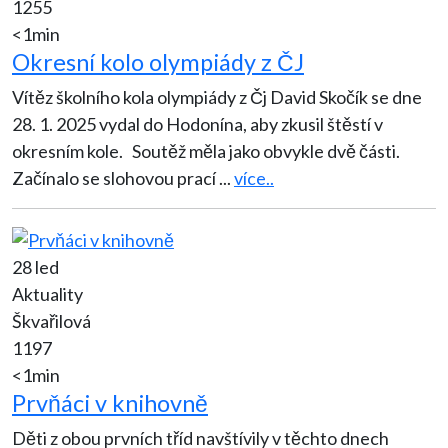
1255
<1min
Okresní kolo olympiády z ČJ
Vítěz školního kola olympiády z Čj David Skočík se dne
28. 1. 2025 vydal do Hodonína, aby zkusil štěstí v
okresním kole. Soutěž měla jako obvykle dvě části.
Začínalo se slohovou prací
...
více..
28 led
Aktuality
Škvařilová
1197
<1min
Prvňáci v knihovně
Děti z obou prvních tříd navštívily v těchto dnech