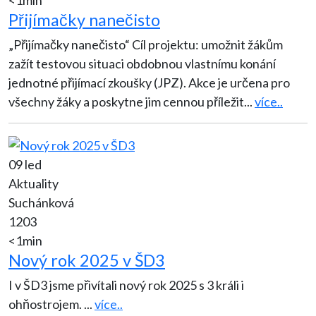
<1min
Přijímačky nanečisto
„Přijímačky nanečisto“ Cíl projektu: umožnit žákům
zažít testovou situaci obdobnou vlastnímu konání
jednotné přijímací zkoušky (JPZ). Akce je určena pro
všechny žáky a poskytne jim cennou příležit
...
více..
09 led
Aktuality
Suchánková
1203
<1min
Nový rok 2025 v ŠD3
I v ŠD3 jsme přivítali nový rok 2025 s 3 králi i
ohňostrojem.
...
více..