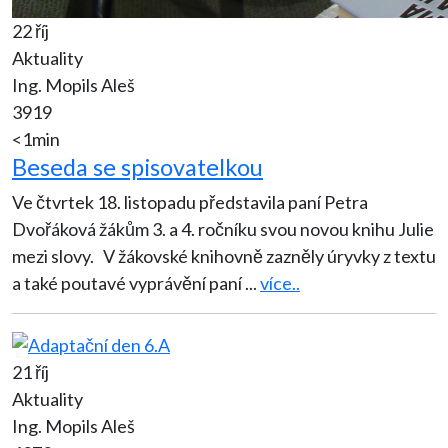
22 říj
Aktuality
Ing. Mopils Aleš
3919
<1min
Beseda se spisovatelkou
Ve čtvrtek 18. listopadu představila paní Petra
Dvořáková žákům 3. a 4. ročníku svou novou knihu Julie
mezi slovy. V žákovské knihovně zazněly úryvky z textu
a také poutavé vyprávění paní
...
více..
21 říj
Aktuality
Ing. Mopils Aleš