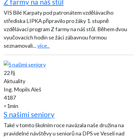
Z farmy na náš stůl
VIS Bílé Karpaty pod patronátem vzdělávacího
střediska LIPKA připravilo pro žáky 1. stupně
vzdělávací program Z farmy na náš stůl. Během dvou
vyučovacích hodin se žáci zábavnou formou
seznamovali
...
více..
22 říj
Aktuality
Ing. Mopils Aleš
4187
<1min
S našimi seniory
Také v tomto školním roce navázala naše družina na
pravidelné návštěvy u seniorů na DPS ve Veselí nad