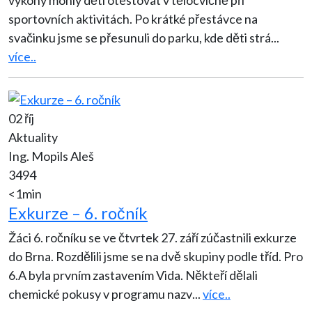
výkony mohly děti otestovat v tělocvičně při
sportovních aktivitách. Po krátké přestávce na
svačinku jsme se přesunuli do parku, kde děti strá
...
více..
02 říj
Aktuality
Ing. Mopils Aleš
3494
<1min
Exkurze – 6. ročník
Žáci 6. ročníku se ve čtvrtek 27. září zúčastnili exkurze
do Brna. Rozdělili jsme se na dvě skupiny podle tříd. Pro
6.A byla prvním zastavením Vida. Někteří dělali
chemické pokusy v programu nazv
...
více..