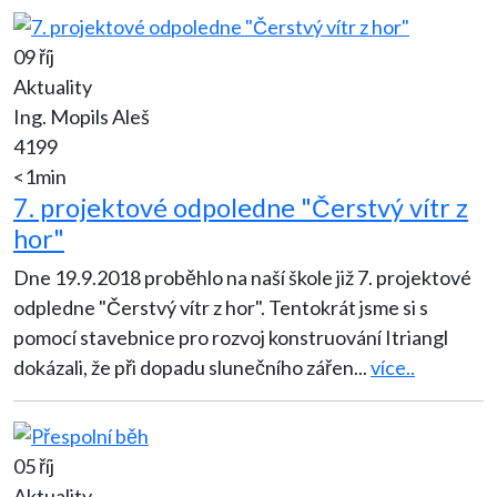
09 říj
Aktuality
Ing. Mopils Aleš
4199
<1min
7. projektové odpoledne "Čerstvý vítr z
hor"
Dne 19.9.2018 proběhlo na naší škole již 7. projektové
odpledne "Čerstvý vítr z hor". Tentokrát jsme si s
pomocí stavebnice pro rozvoj konstruování Itriangl
dokázali, že při dopadu slunečního zářen
...
více..
05 říj
Aktuality