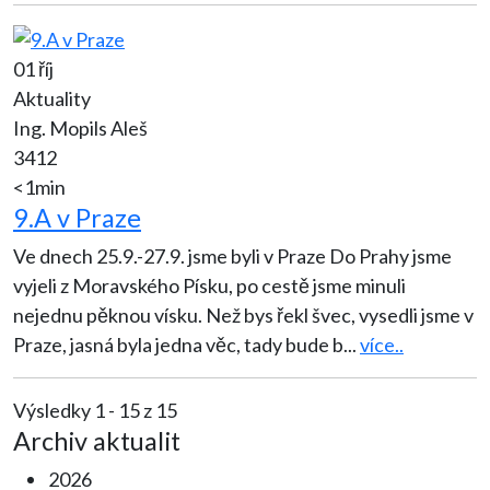
01 říj
Aktuality
Ing. Mopils Aleš
3412
<1min
9.A v Praze
Ve dnech 25.9.-27.9. jsme byli v Praze Do Prahy jsme
vyjeli z Moravského Písku, po cestě jsme minuli
nejednu pěknou vísku. Než bys řekl švec, vysedli jsme v
Praze, jasná byla jedna věc, tady bude b
...
více..
Výsledky 1 - 15 z 15
Archiv aktualit
2026