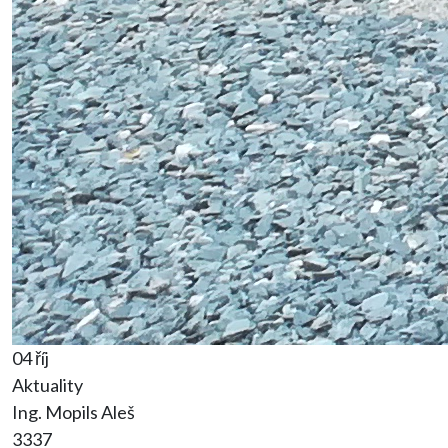
04 říj
Aktuality
Ing. Mopils Aleš
3337