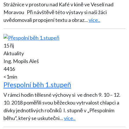
Strážnice v prostoru nad Kafé v kině ve Veselí nad
Moravou Při návštěvě této výstavy si naši žáci
uvědomovali propojení textu a obraz
...
více..
15 říj
Aktuality
Ing. Mopils Aleš
4416
<1min
Přespolní běh 1.stupeň
V rámci hodin tělesné výchovy si ve dnech 9. 10 – 12.
10. 2018 poměřili svou běžeckou vytrvalost chlapci a
dívky jednotlivých ročníků I. stupně v „Přespolním
běhu“, který se uskutečni
...
více..