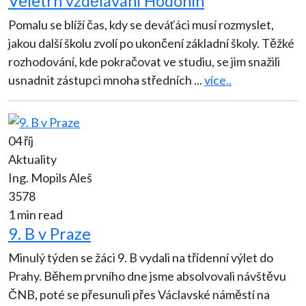
Veletrh vzdělávání Hodonín
Pomalu se blíží čas, kdy se deváťáci musí rozmyslet,
jakou další školu zvolí po ukončení základní školy. Těžké
rozhodování, kde pokračovat ve studiu, se jim snažili
usnadnit zástupci mnoha středních
...
více..
04 říj
Aktuality
Ing. Mopils Aleš
3578
1 min read
9. B v Praze
Minulý týden se žáci 9. B vydali na třídenní výlet do
Prahy. Během prvního dne jsme absolvovali návštěvu
ČNB, poté se přesunuli přes Václavské náměstí na