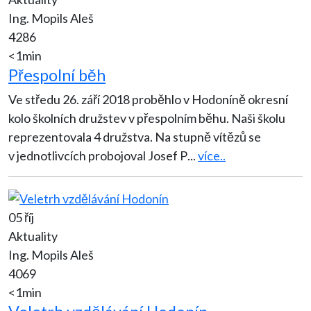
Ing. Mopils Aleš
4286
<1min
Přespolní běh
Ve středu 26. září 2018 proběhlo v Hodoníně okresní
kolo školních družstev v přespolním běhu. Naši školu
reprezentovala 4 družstva. Na stupně vítězů se
v jednotlivcích probojoval Josef P
...
více..
05 říj
Aktuality
Ing. Mopils Aleš
4069
<1min