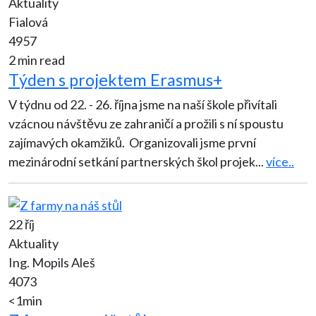
Aktuality
Fialová
4957
2 min read
Týden s projektem Erasmus+
V týdnu od 22. - 26. října jsme na naší škole přivítali
vzácnou návštěvu ze zahraničí a prožili s ní spoustu
zajímavých okamžiků. Organizovali jsme první
mezinárodní setkání partnerských škol projek
...
více..
22 říj
Aktuality
Ing. Mopils Aleš
4073
<1min