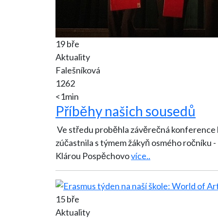
19 bře
Aktuality
Falešníková
1262
<1min
Příběhy našich sousedů
Ve středu proběhla závěrečná konference k 
zúčastnila s týmem žákyň osmého ročníku 
Klárou Pospěchovo
více..
15 bře
Aktuality