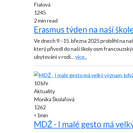
Fialová
1245
2 min read
Erasmus týden na naší škole
Ve dnech 9.–15. března 2025 proběhl na na
který přivedl do naší školy osm francouzských žáků a tři učite
ubytováni v rodi
...
více..
10 bře
Aktuality
Monika Školařová
1262
<1min
MDŽ - I malé gesto má velký