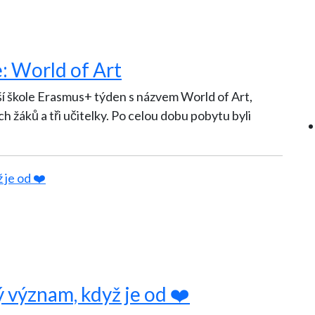
: World of Art
ší škole Erasmus+ týden s názvem World of Art,
lky. Po celou dobu pobytu byli
 význam, když je od ❤️