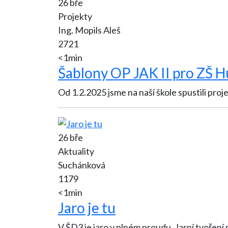
26 bře
Projekty
Ing. Mopils Aleš
2721
<1min
Šablony OP JAK II pro ZŠ H
Od 1.2.2025 jsme na naší škole spustili pro
26 bře
Aktuality
Suchánková
1179
<1min
Jaro je tu
V ŠD3 je jaro v plném proudu. Jarní tvoření