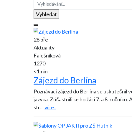
Vyhledat
28 bře
Aktuality
Falešníková
1270
<1min
Zájezd do Berlína
Poznávací zájezd do Berlína se uskutečnil v
jazyka. Zúčastnili se ho žáci 7. a 8. ročníku. A nelitovali! Berlín jsme pozn
str
...
více..