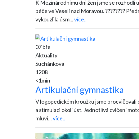
K Mezinárodnímu dni žen jsme se rozhodli 
péče ve Veselí nad Moravou. ???????? Předali jsme ručně vyrobené květiny a přáníčka, která
vykouzlila úsm
...
více..
07 bře
Aktuality
Suchánková
1208
<1min
Artikulační gymnastika
V logopedickém kroužku jsme procvičovali ovl
a stimulaci okolí úst. Jednotlivá cvičení mo
mluvi
...
více..