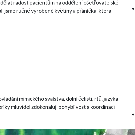
udělat radost pacientům na oddělení ošetřovatelské
ádání mimického svalstva, dolní čelisti, rtů, jazyka
toriky mluvidel zdokonalují pohyblivost a koordinaci