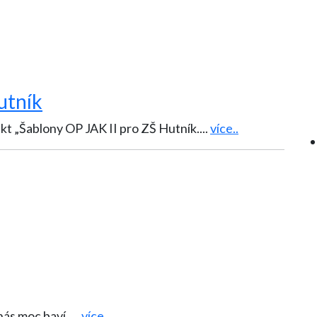
utník
jekt „Šablony OP JAK II pro ZŠ Hutník.
...
více..
 nás moc baví.
...
více..