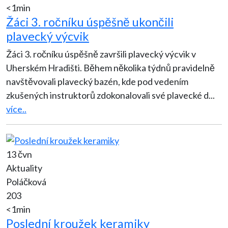
<1min
Žáci 3. ročníku úspěšně ukončili
plavecký výcvik
Žáci 3. ročníku úspěšně završili plavecký výcvik v
Uherském Hradišti. Během několika týdnů pravidelně
navštěvovali plavecký bazén, kde pod vedením
zkušených instruktorů zdokonalovali své plavecké d
...
více..
13 čvn
Aktuality
Poláčková
203
<1min
Poslední kroužek keramiky