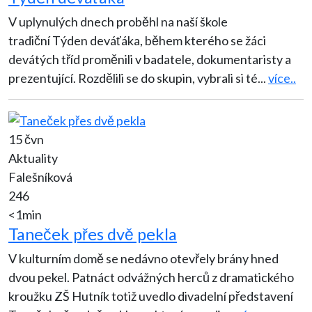
V uplynulých dnech proběhl na naší škole
tradiční Týden deváťáka, během kterého se žáci
devátých tříd proměnili v badatele, dokumentaristy a
prezentující. Rozdělili se do skupin, vybrali si té
...
více..
15 čvn
Aktuality
Falešníková
246
<1min
Taneček přes dvě pekla
V kulturním domě se nedávno otevřely brány hned
dvou pekel. Patnáct odvážných herců z dramatického
kroužku ZŠ Hutník totiž uvedlo divadelní představení