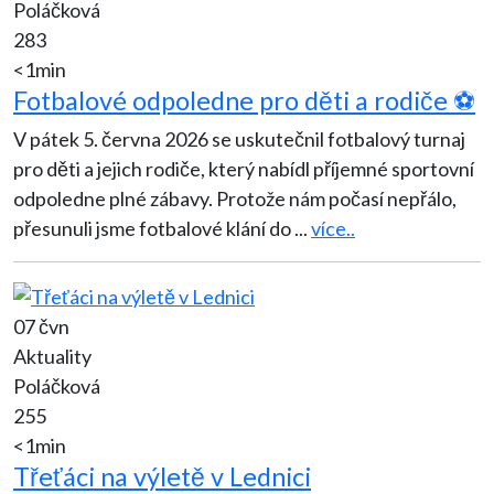
Poláčková
283
<1min
Fotbalové odpoledne pro děti a rodiče ⚽
V pátek 5. června 2026 se uskutečnil fotbalový turnaj
pro děti a jejich rodiče, který nabídl příjemné sportovní
odpoledne plné zábavy. Protože nám počasí nepřálo,
přesunuli jsme fotbalové klání do
...
více..
07 čvn
Aktuality
Poláčková
255
<1min
Třeťáci na výletě v Lednici