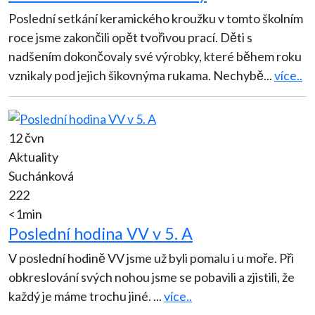
Poslední setkání keramického kroužku v tomto školním
roce jsme zakončili opět tvořivou prací. Děti s
nadšením dokončovaly své výrobky, které během roku
vznikaly pod jejich šikovnýma rukama. Nechybě
...
více..
12 čvn
Aktuality
Suchánková
222
<1min
Poslední hodina VV v 5. A
V poslední hodině VV jsme už byli pomalu i u moře. Při
obkreslování svých nohou jsme se pobavili a zjistili, že
každý je máme trochu jiné.
...
více..