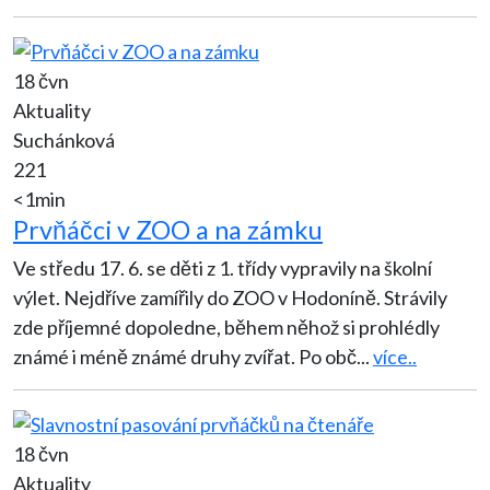
18 čvn
Aktuality
Suchánková
221
<1min
Prvňáčci v ZOO a na zámku
Ve středu 17. 6. se děti z 1. třídy vypravily na školní
výlet. Nejdříve zamířily do ZOO v Hodoníně. Strávily
zde příjemné dopoledne, během něhož si prohlédly
známé i méně známé druhy zvířat. Po obč
...
více..
18 čvn
Aktuality