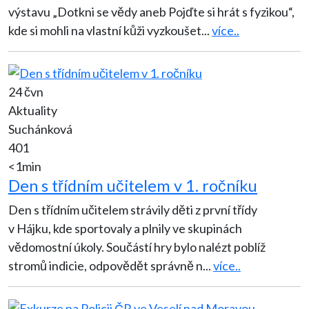
výstavu „Dotkni se vědy aneb Pojďte si hrát s fyzikou“,
kde si mohli na vlastní kůži vyzkoušet
...
více..
24 čvn
Aktuality
Suchánková
401
<1min
Den s třídním učitelem v 1. ročníku
Den s třídním učitelem strávily děti z první třídy
v Hájku, kde sportovaly a plnily ve skupinách
vědomostní úkoly. Součástí hry bylo nalézt poblíž
stromů indicie, odpovědět správně n
...
více..