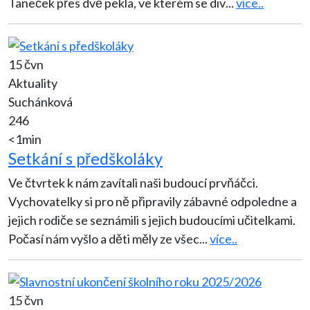
Taneček přes dvě pekla, ve kterém se div
...
více..
15 čvn
Aktuality
Suchánková
246
<1min
Setkání s předškoláky
Ve čtvrtek k nám zavítali naši budoucí prvňáčci.
Vychovatelky si pro ně připravily zábavné odpoledne a
jejich rodiče se seznámili s jejich budoucími učitelkami.
Počasí nám vyšlo a děti měly ze všec
...
více..
15 čvn