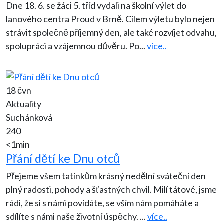
Dne 18. 6. se žáci 5. tříd vydali na školní výlet do
lanového centra Proud v Brně. Cílem výletu bylo nejen
strávit společně příjemný den, ale také rozvíjet odvahu,
spolupráci a vzájemnou důvěru. Po
...
více..
18 čvn
Aktuality
Suchánková
240
<1min
Přání dětí ke Dnu otců
Přejeme všem tatínkům krásný nedělní sváteční den
plný radosti, pohody a šťastných chvil. Milí tátové, jsme
rádi, že si s námi povídáte, se vším nám pomáháte a
sdílíte s námi naše životní úspěchy.
...
více..