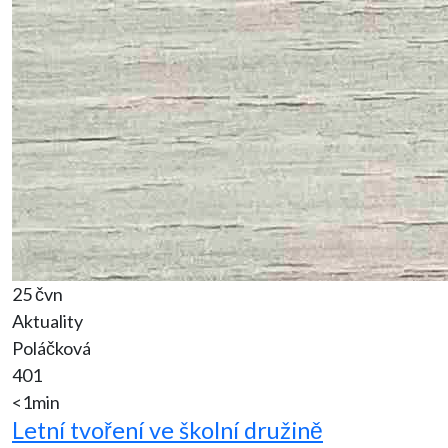
25 čvn
Aktuality
Poláčková
401
<1min
Letní tvoření ve školní družině