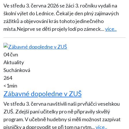
Ve středu 3. června 2026 se žáci 3. ročníku vydali na
školní výlet do Lednice. Čekal je den plný zajímavých
zážitků a objevování krás tohoto jedinečného
místa.Nejprve se děti projely lodí po zámeck
...
více..
04 čvn
Aktuality
Suchánková
264
<1min
Zábavné dopoledne v ZUŠ
Ve středu 3. června navštívili naši prvňáčci veselskou
ZUŠ. Zdejší paní učitelky pro ně připravily skvělý
program. V učebně hudebny si měli možnost zazpívat
písničky a doprovodit se při tom na rytm
...
více..