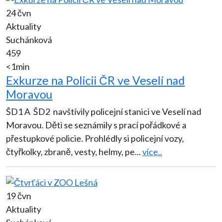
24 čvn
Aktuality
Suchánková
459
<1min
Exkurze na Policii ČR ve Veselí nad
Moravou
ŠD1 A ŠD2 navštívily policejní stanici ve Veselí nad
Moravou. Děti se seznámily s prací pořádkové a
přestupkové policie. Prohlédly si policejní vozy,
čtyřkolky, zbraně, vesty, helmy, pe
...
více..
19 čvn
Aktuality