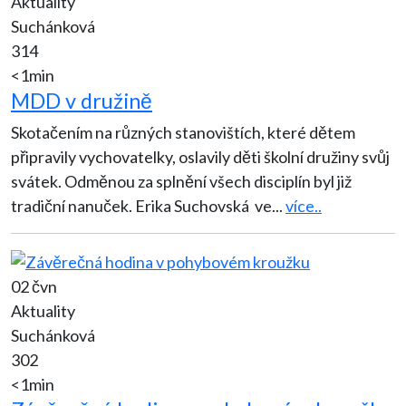
Aktuality
Suchánková
314
<1min
MDD v družině
Skotačením na různých stanovištích, které dětem
připravily vychovatelky, oslavily děti školní družiny svůj
svátek. Odměnou za splnění všech disciplín byl již
tradiční nanuček. Erika Suchovská ve
...
více..
02 čvn
Aktuality
Suchánková
302
<1min