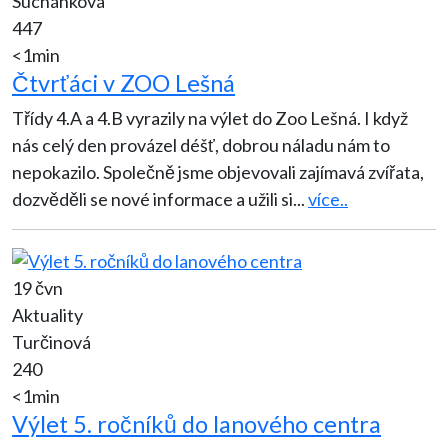
Suchánková
447
<1min
Čtvrťáci v ZOO Lešná
Třídy 4.A a 4.B vyrazily na výlet do Zoo Lešná. I když
nás celý den provázel déšť, dobrou náladu nám to
nepokazilo. Společně jsme objevovali zajímavá zvířata,
dozvěděli se nové informace a užili si
...
více..
19 čvn
Aktuality
Turčinová
240
<1min
Výlet 5. ročníků do lanového centra