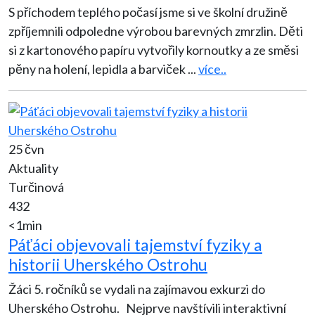
S příchodem teplého počasí jsme si ve školní družině
zpříjemnili odpoledne výrobou barevných zmrzlin. Děti
si z kartonového papíru vytvořily kornoutky a ze směsi
pěny na holení, lepidla a barviček
...
více..
25 čvn
Aktuality
Turčinová
432
<1min
Páťáci objevovali tajemství fyziky a
historii Uherského Ostrohu
Žáci 5. ročníků se vydali na zajímavou exkurzi do
Uherského Ostrohu. Nejprve navštívili interaktivní