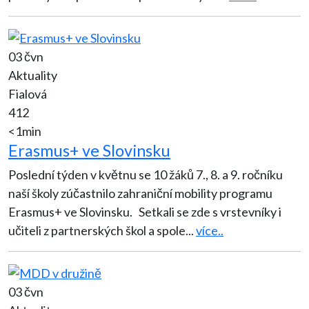
03 čvn
Aktuality
Fialová
412
<1min
Erasmus+ ve Slovinsku
Poslední týden v květnu se 10 žáků 7., 8. a 9. ročníku
naší školy zúčastnilo zahraniční mobility programu
Erasmus+ ve Slovinsku. Setkali se zde s vrstevníky i
učiteli z partnerských škol a spole
...
více..
03 čvn