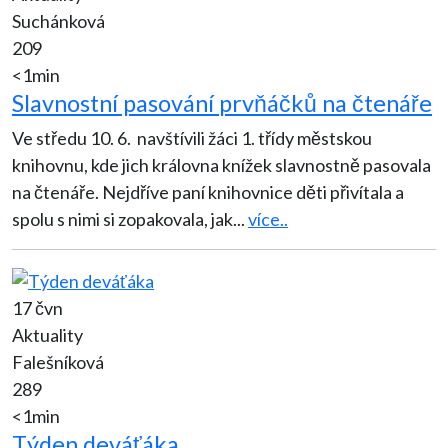
Suchánková
209
<1min
Slavnostní pasování prvňáčků na čtenáře
Ve středu 10. 6. navštívili žáci 1. třídy městskou
knihovnu, kde jich královna knížek slavnostně pasovala
na čtenáře. Nejdříve paní knihovnice děti přivítala a
spolu s nimi si zopakovala, jak
...
více..
17 čvn
Aktuality
Falešníková
289
<1min
Týden deváťáka