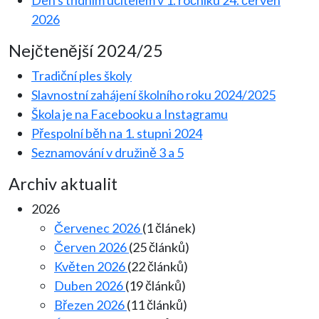
Den s třídním učitelem v 1. ročníku
24. červen
2026
Nejčtenější 2024/25
Tradiční ples školy
Slavnostní zahájení školního roku 2024/2025
Škola je na Facebooku a Instagramu
Přespolní běh na 1. stupni 2024
Seznamování v družině 3 a 5
Archiv aktualit
2026
Červenec 2026
(1 článek)
Červen 2026
(25 článků)
Květen 2026
(22 článků)
Duben 2026
(19 článků)
Březen 2026
(11 článků)