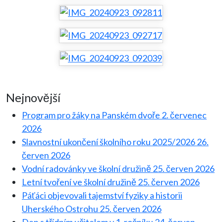
Nejnovější
Program pro žáky na Panském dvoře
2. červenec
2026
Slavnostní ukončení školního roku 2025/2026
26.
červen 2026
Vodní radovánky ve školní družině
25. červen 2026
Letní tvoření ve školní družině
25. červen 2026
Páťáci objevovali tajemství fyziky a historii
Uherského Ostrohu
25. červen 2026