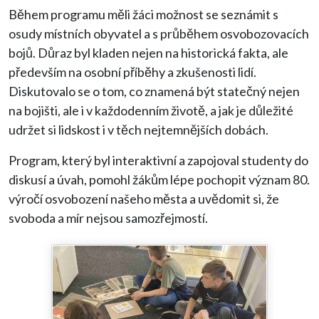
Během programu měli žáci možnost se seznámit s
osudy místních obyvatel a s průběhem osvobozovacích
bojů. Důraz byl kladen nejen na historická fakta, ale
především na osobní příběhy a zkušenosti lidí.
Diskutovalo se o tom, co znamená být statečný nejen
na bojišti, ale i v každodenním životě, a jak je důležité
udržet si lidskost i v těch nejtemnějších dobách.
Program, který byl interaktivní a zapojoval studenty do
diskusí a úvah, pomohl žákům lépe pochopit význam 80.
výročí osvobození našeho města a uvědomit si, že
svoboda a mír nejsou samozřejmostí.