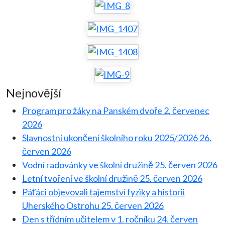
Nejnovější
Program pro žáky na Panském dvoře
2. červenec
2026
Slavnostní ukončení školního roku 2025/2026
26.
červen 2026
Vodní radovánky ve školní družině
25. červen 2026
Letní tvoření ve školní družině
25. červen 2026
Páťáci objevovali tajemství fyziky a historii
Uherského Ostrohu
25. červen 2026
Den s třídním učitelem v 1. ročníku
24. červen