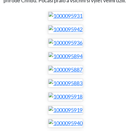
přírodě Chřibů. Počasí přálo a všichni si výlet velmi užili.