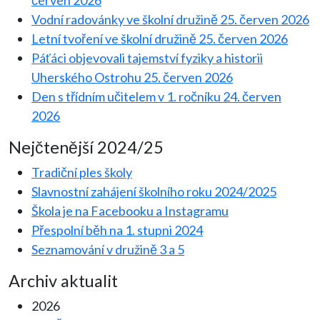
červen 2026
Vodní radovánky ve školní družině
25. červen 2026
Letní tvoření ve školní družině
25. červen 2026
Páťáci objevovali tajemství fyziky a historii
Uherského Ostrohu
25. červen 2026
Den s třídním učitelem v 1. ročníku
24. červen
2026
Nejčtenější 2024/25
Tradiční ples školy
Slavnostní zahájení školního roku 2024/2025
Škola je na Facebooku a Instagramu
Přespolní běh na 1. stupni 2024
Seznamování v družině 3 a 5
Archiv aktualit
2026