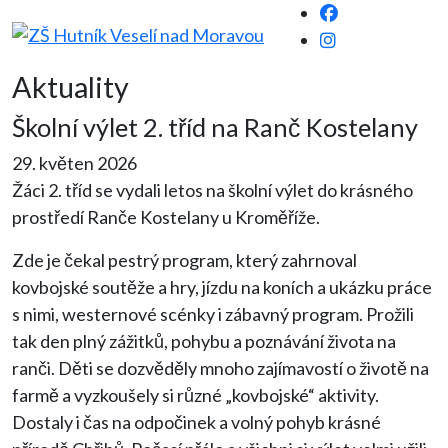
Aktuality
Školní výlet 2. tříd na Ranč Kostelany
29. květen 2026
Žáci 2. tříd se vydali letos na školní výlet do krásného
prostředí Ranče Kostelany u Kroměříže.
Zde je čekal pestrý program, který zahrnoval
kovbojské soutěže a hry, jízdu na koních a ukázku práce
s nimi, westernové scénky i zábavný program. Prožili
tak den plný zážitků, pohybu a poznávání života na
ranči. Děti se dozvěděly mnoho zajímavostí o životě na
farmě a vyzkoušely si různé „kovbojské“ aktivity.
Dostaly i čas na odpočinek a volný pohyb krásné