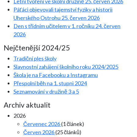
Letní tvoření ve školní družině
25. červen 2026
Páťáci objevovali tajemství fyziky a historii
Uherského Ostrohu
25. červen 2026
Den s třídním učitelem v 1. ročníku
24. červen
2026
Nejčtenější 2024/25
Tradiční ples školy
Slavnostní zahájení školního roku 2024/2025
Škola je na Facebooku a Instagramu
Přespolní běh na 1. stupni 2024
Seznamování v družině 3 a 5
Archiv aktualit
2026
Červenec 2026
(1 článek)
Červen 2026
(25 článků)