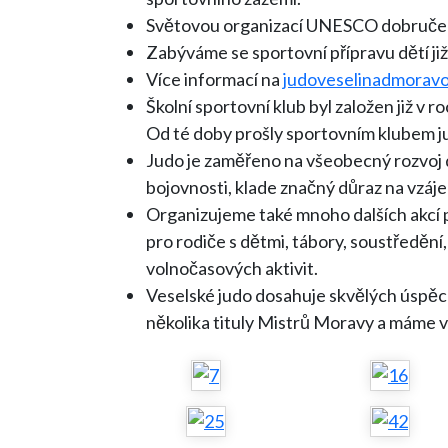
Světovou organizací UNESCO dobručeno 
Zabýváme se sportovní přípravu dětí již 
Více informací na
judoveselinadmoravo
Školní sportovní klub byl založen již v
Od té doby prošly sportovním klubem j
Judo je zaměřeno na všeobecný rozvoj dí
bojovnosti, klade značný důraz na vzáj
Organizujeme také mnoho dalších akcí pr
pro rodiče s dětmi, tábory, soustředění
volnočasových aktivit.
Veselské judo dosahuje skvělých úspěc
několika tituly Mistrů Moravy a máme v