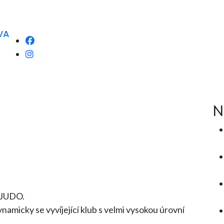
VA
N
k JUDO.
amicky se vyvíjející klub s velmi vysokou úrovní