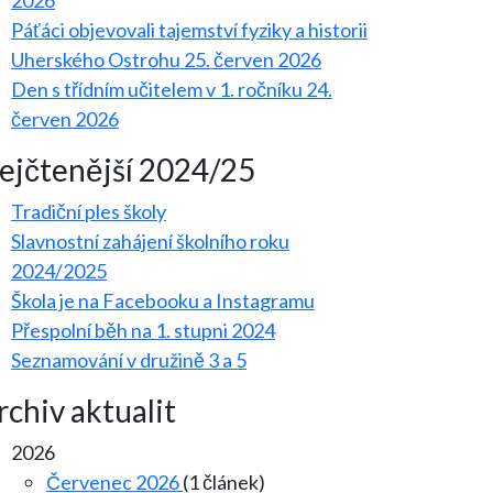
2026
Páťáci objevovali tajemství fyziky a historii
Uherského Ostrohu
25. červen 2026
Den s třídním učitelem v 1. ročníku
24.
červen 2026
ejčtenější 2024/25
Tradiční ples školy
Slavnostní zahájení školního roku
2024/2025
Škola je na Facebooku a Instagramu
Přespolní běh na 1. stupni 2024
Seznamování v družině 3 a 5
rchiv aktualit
2026
Červenec 2026
(1 článek)