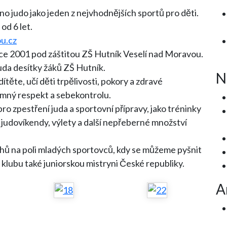
judo jako jeden z nejvhodnějších sportů pro děti.
od 6 let.
u.cz
 roce 2001 pod záštitou ZŠ Hutník Veselí nad Moravou.
uda desítky žáků ZŠ Hutník.
N
těte, učí děti trpělivosti, pokory a zdravé
emný respekt a sebekontrolu.
o zpestření juda a sportovní přípravy, jako tréninky
, judovíkendy, výlety a další nepřeberné množství
hů na poli mladých sportovců, kdy se můžeme pyšnit
 klubu také juniorskou mistryni České republiky.
A